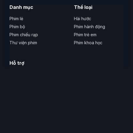
Danh mục
Thể loại
Phim lẻ
Hài hước
Phim bộ
Phim hành động
Phim chiếu rạp
Phim trẻ em
Thư viện phim
Phim khoa học
Hỗ trợ
Liên hệ
Phản ánh lỗi
Thiết bị hỗ trợ
Hỗ trợ tiếp cận