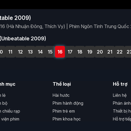
table 2009)
 (Hà Nhuận Đông, Thích Vy) | Phim Ngôn Tình Trung Quốc
 (Unbeatable 2009)
10
11
12
13
14
15
16
17
18
19
20
21
22
2
nh mục
Thể loại
Hỗ trợ
 lẻ
Hài hước
Liên hệ
m bộ
Phim hành động
Phản ánh 
m chiếu rạp
Phim trẻ em
Thiết bị h
 viện phim
Phim khoa học
Hỗ trợ ti