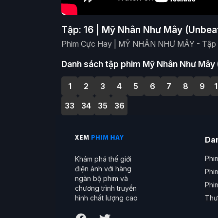
Tập: 16 | Mỹ Nhân Như Mây (Unbea
Phim Cực Hay | MỸ NHÂN NHƯ MÂY - Tập 16
Danh sách tập phim Mỹ Nhân Như Mây
1
2
3
4
5
6
7
8
9
33
34
35
36
Da
Phim
Khám phá thế giới
điện ảnh với hàng
Phi
ngàn bộ phim và
Phi
chương trình truyền
Thư
hình chất lượng cao