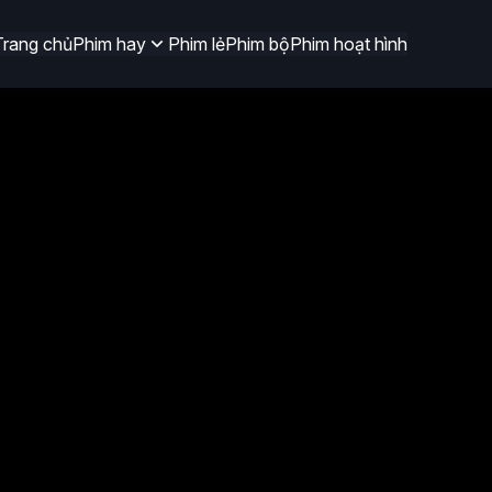
Trang chủ
Phim hay
Phim lẻ
Phim bộ
Phim hoạt hình