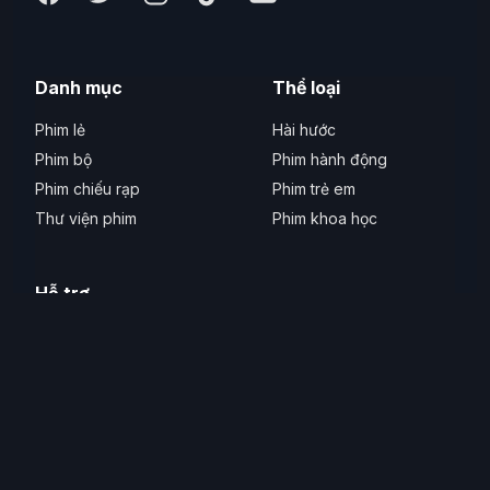
Danh mục
Thể loại
Phim lẻ
Hài hước
Phim bộ
Phim hành động
Phim chiếu rạp
Phim trẻ em
Thư viện phim
Phim khoa học
Hỗ trợ
Liên hệ
Phản ánh lỗi
Thiết bị hỗ trợ
Hỗ trợ tiếp cận