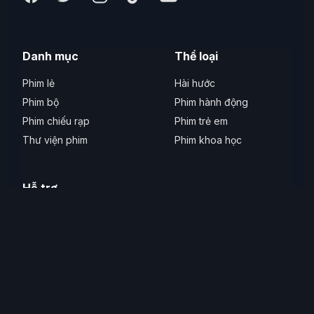
Danh mục
Thể loại
Phim lẻ
Hài hước
Phim bộ
Phim hành động
Phim chiếu rạp
Phim trẻ em
Thư viện phim
Phim khoa học
Hỗ trợ
Liên hệ
Phản ánh lỗi
Thiết bị hỗ trợ
Hỗ trợ tiếp cận