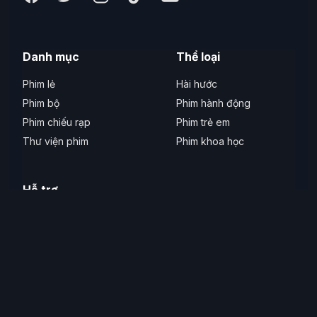
Danh mục
Thể loại
Phim lẻ
Hài hước
Phim bộ
Phim hành động
Phim chiếu rạp
Phim trẻ em
Thư viện phim
Phim khoa học
Hỗ trợ
Liên hệ
Phản ánh lỗi
Thiết bị hỗ trợ
Hỗ trợ tiếp cận