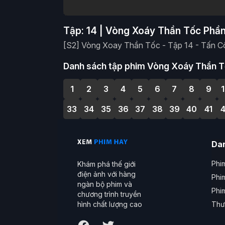
Tập: 14 | Vòng Xoáy Thần Tốc Phần
[S2] Vòng Xoay Thần Tốc - Tập 14 - Tấn C
Danh sách tập phim Vòng Xoáy Thần T
1
2
3
4
5
6
7
8
9
33
34
35
36
37
38
39
40
41
Da
Phim
Khám phá thế giới
điện ảnh với hàng
Phi
ngàn bộ phim và
Phi
chương trình truyền
Thư
hình chất lượng cao