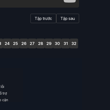
Tập trước
Tập sau
3
24
25
26
27
28
29
30
31
32
lỗi
ỗ trợ
ếp cận