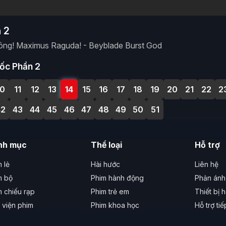
 2
ông! Maximus Raguda! - Beyblade Burst God
ốc Phần 2
10
11
12
13
14
15
16
17
18
19
20
21
22
2
42
43
44
45
46
47
48
49
50
51
nh mục
Thể loại
Hỗ trợ
 lẻ
Hài hước
Liên hệ
m bộ
Phim hành động
Phản ánh 
m chiếu rạp
Phim trẻ em
Thiết bị h
 viện phim
Phim khoa học
Hỗ trợ ti