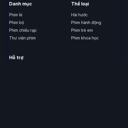
Danh mục
Thể loại
Phim lẻ
Hài hước
Phim bộ
Phim hành động
Phim chiếu rạp
Phim trẻ em
Thư viện phim
Phim khoa học
Hỗ trợ
Liên hệ
Phản ánh lỗi
Thiết bị hỗ trợ
Hỗ trợ tiếp cận
© 2026 Xem Phim Hay. Tất cả quyền được bảo lưu.