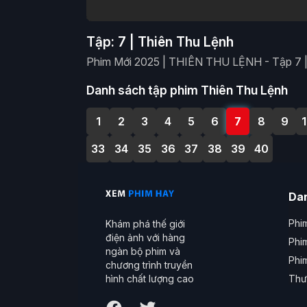
Tập: 7 | Thiên Thu Lệnh
Phim Mới 2025 | THIÊN THU LỆNH - Tập 7 |
Danh sách tập phim Thiên Thu Lệnh
1
2
3
4
5
6
7
8
9
33
34
35
36
37
38
39
40
Da
Phim
Khám phá thế giới
điện ảnh với hàng
Phi
ngàn bộ phim và
Phi
chương trình truyền
Thư
hình chất lượng cao