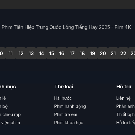
 Phim Tiên Hiệp Trung Quốc Lồng Tiếng Hay 2025 - Film 4K
10
11
12
13
14
15
16
17
18
19
20
21
22
2
nh mục
Thể loại
Hỗ trợ
 lẻ
Hài hước
Liên hệ
m bộ
Phim hành động
Phản ánh 
m chiếu rạp
Phim trẻ em
Thiết bị h
 viện phim
Phim khoa học
Hỗ trợ ti