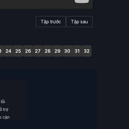
Tập trước
Tập sau
3
24
25
26
27
28
29
30
31
32
lỗi
ỗ trợ
ếp cận