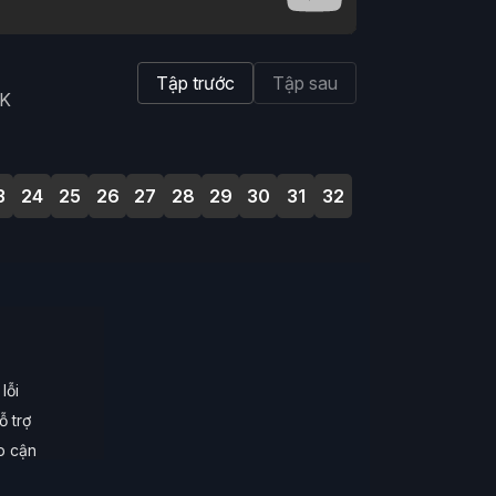
Tập trước
Tập sau
4K
3
24
25
26
27
28
29
30
31
32
lỗi
ỗ trợ
ếp cận