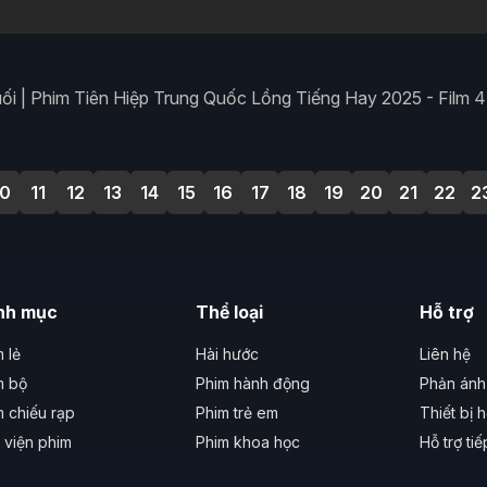
i | Phim Tiên Hiệp Trung Quốc Lồng Tiếng Hay 2025 - Film 
10
11
12
13
14
15
16
17
18
19
20
21
22
2
nh mục
Thể loại
Hỗ trợ
 lẻ
Hài hước
Liên hệ
m bộ
Phim hành động
Phản ánh 
m chiếu rạp
Phim trẻ em
Thiết bị h
 viện phim
Phim khoa học
Hỗ trợ ti