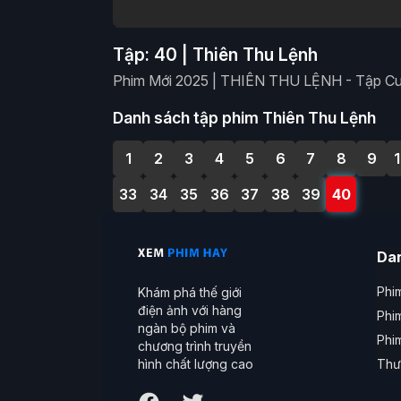
Tập: 40 | Thiên Thu Lệnh
Phim Mới 2025 | THIÊN THU LỆNH - Tập Cuố
Danh sách tập phim Thiên Thu Lệnh
1
2
3
4
5
6
7
8
9
33
34
35
36
37
38
39
40
Da
Phim
Khám phá thế giới
điện ảnh với hàng
Phi
ngàn bộ phim và
Phi
chương trình truyền
Thư
hình chất lượng cao