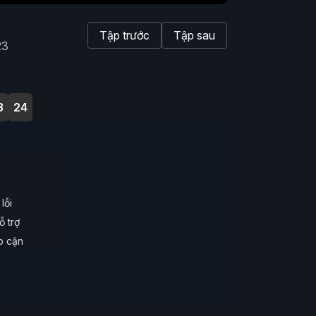
Tập trước
Tập sau
23
3
24
lỗi
ỗ trợ
ếp cận