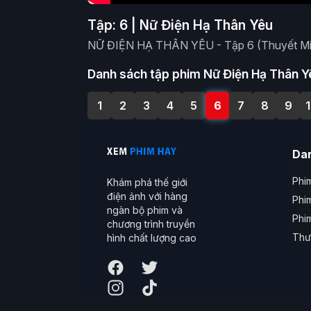
Tập: 6 | Nữ Điện Hạ Thân Yêu
NỮ ĐIỆN HẠ THÂN YÊU - Tập 6 (Thuyết Min
Danh sách tập phim Nữ Điện Hạ Thân Y
1
2
3
4
5
6
7
8
9
Da
Phim
Khám phá thế giới
điện ảnh với hàng
Phi
ngàn bộ phim và
Phi
chương trình truyền
Thư
hình chất lượng cao