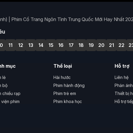
h) | Phim Cổ Trang Ngôn Tình Trung Quốc Mới Hay Nhất 20
êu
10
11
12
13
14
15
16
17
18
19
20
21
22
2
nh mục
Thể loại
Hỗ trợ
 lẻ
Hài hước
Liên hệ
m bộ
Phim hành động
Phản ánh 
m chiếu rạp
Phim trẻ em
Thiết bị h
 viện phim
Phim khoa học
Hỗ trợ ti