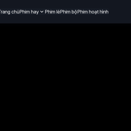
Trang chủ
Phim hay
Phim lẻ
Phim bộ
Phim hoạt hình