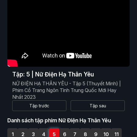
Phim Viễn Tưởng
Phim Hoạt Hình
Phim Tài Liệu
Phim Cổ Trang
Tập: 5 | Nữ Điện Hạ Thân Yêu
NỮ ĐIỆN HẠ THÂN YÊU - Tập 5 (Thuyết Minh) |
Phim Cổ Trang Ngôn Tình Trung Quốc Mới Hay
Nhất 2023
Tập trước
Tập sau
Danh sách tập phim Nữ Điện Hạ Thân Yêu
1
2
3
4
5
6
7
8
9
10
11