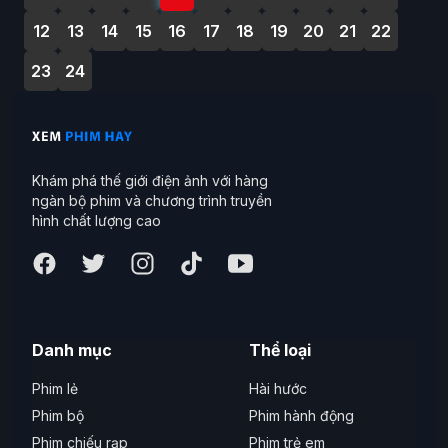
12
13
14
15
16
17
18
19
20
21
22
23
24
Khám phá thế giới điện ảnh với hàng
ngàn bộ phim và chương trình truyền
hình chất lượng cao
Danh mục
Thể loại
Phim lẻ
Hài hước
Phim bộ
Phim hành động
Phim chiếu rạp
Phim trẻ em