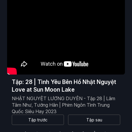
Phim Viễn Tưởng
Phim Hoạt Hình
Phim Tài Liệu
Phim Cổ Trang
Tập: 28 | Tình Yêu Bên Hồ Nhật Nguyệt
Love at Sun Moon Lake
NHẬT NGUYỆT LƯƠNG DUYÊN - Tập 28 | Lâm
Tâm Như, Tưởng Hân | Phim Ngôn Tình Trung
Quốc Siêu Hay 2023
Tập trước
Tập sau