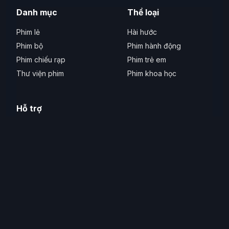
Danh mục
Thể loại
Phim lẻ
Hài hước
Phim bộ
Phim hành động
Phim chiếu rạp
Phim trẻ em
Thư viện phim
Phim khoa học
Hỗ trợ
Liên hệ
Phản ánh lỗi
Thiết bị hỗ trợ
Hỗ trợ tiếp cận