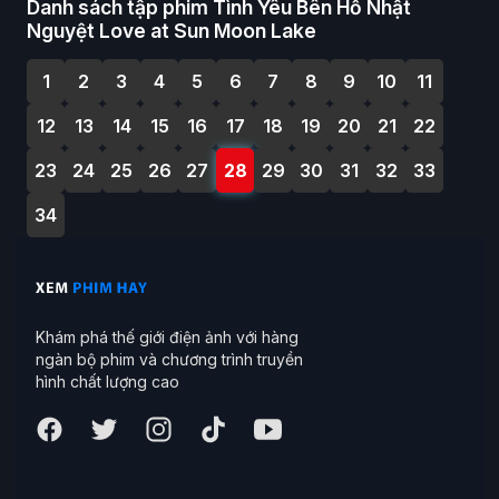
Danh sách tập phim Tình Yêu Bên Hồ Nhật
Nguyệt Love at Sun Moon Lake
1
2
3
4
5
6
7
8
9
10
11
12
13
14
15
16
17
18
19
20
21
22
23
24
25
26
27
28
29
30
31
32
33
34
Khám phá thế giới điện ảnh với hàng
ngàn bộ phim và chương trình truyền
hình chất lượng cao