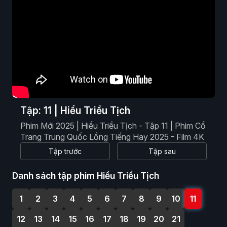
Phim Viễn Tưởng
Phim Hoạt Hình
Phim Tài Liệu
Phim Cổ Trang
Tập: 11 | Hiểu Triều Tịch
Phim Mới 2025 | Hiểu Triều Tịch - Tập 11 | Phim Cổ
Trang Trung Quốc Lồng Tiếng Hay 2025 - Film 4K
Tập trước
Tập sau
Danh sách tập phim Hiểu Triều Tịch
1
2
3
4
5
6
7
8
9
10
11
12
13
14
15
16
17
18
19
20
21