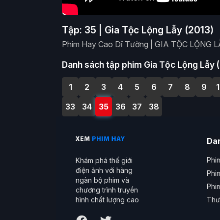
Tập: 35 | Gia Tộc Lộng Lẫy (2013)
Phim Hay Cao Dĩ Tường | GIA TỘC LỘNG LẪ
Danh sách tập phim Gia Tộc Lộng Lẫy 
1
2
3
4
5
6
7
8
9
33
34
35
36
37
38
Da
Phim
Khám phá thế giới
điện ảnh với hàng
Phi
ngàn bộ phim và
Phi
chương trình truyền
Thư
hình chất lượng cao