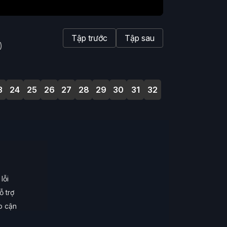
Tập trước
Tập sau
)
3
24
25
26
27
28
29
30
31
32
lỗi
ỗ trợ
ếp cận