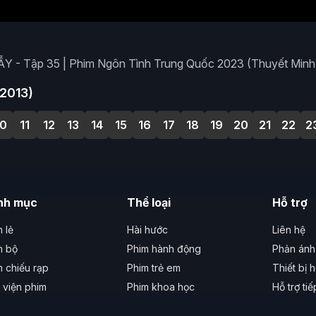
Y - Tập 35 | Phim Ngôn Tình Trung Quốc 2023 (Thuyết Minh
(2013)
10
11
12
13
14
15
16
17
18
19
20
21
22
2
nh mục
Thể loại
Hỗ trợ
 lẻ
Hài hước
Liên hệ
m bộ
Phim hành động
Phản ánh 
m chiếu rạp
Phim trẻ em
Thiết bị h
 viện phim
Phim khoa học
Hỗ trợ ti