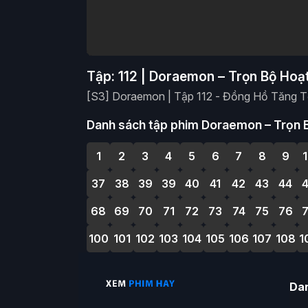
Tập: 112 | Doraemon – Trọn Bộ Hoạ
[S3] Doraemon | Tập 112 - Đồng Hồ Tăng 
Danh sách tập phim Doraemon – Trọn B
1
2
3
4
5
6
7
8
9
37
38
39
39
40
41
42
43
44
68
69
70
71
72
73
74
75
76
100
101
102
103
104
105
106
107
108
1
Da