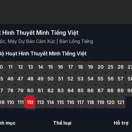
t Hình Thuyết Minh Tiếng Việt
Tốc, Máy Dự Báo Cảm Xúc | Bản Lồng Tiếng
ộ Hoạt Hình Thuyết Minh Tiếng Việt
10
11
12
13
14
15
16
17
18
19
20
25
26
2
45
46
47
48
49
50
51
52
53
54
55
56
57
5
77
78
79
80
81
82
83
84
85
86
87
88
89
9
09
110
111
112
113
114
115
116
117
118
119
120
121
nh mục
Thể loại
Hỗ trợ