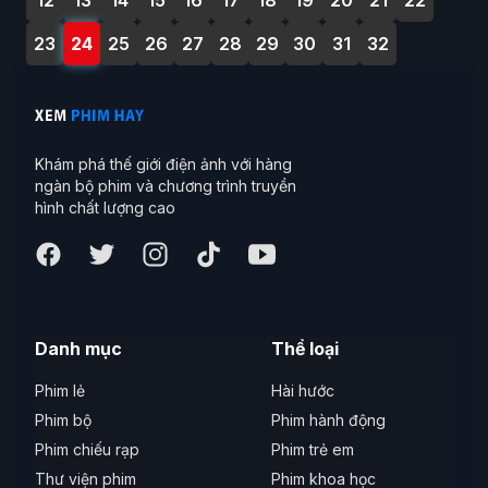
12
13
14
15
16
17
18
19
20
21
22
23
24
25
26
27
28
29
30
31
32
Khám phá thế giới điện ảnh với hàng
ngàn bộ phim và chương trình truyền
hình chất lượng cao
Danh mục
Thể loại
Phim lẻ
Hài hước
Phim bộ
Phim hành động
Phim chiếu rạp
Phim trẻ em
Thư viện phim
Phim khoa học