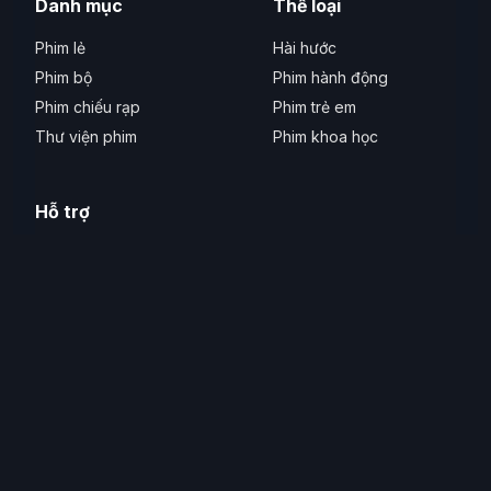
Danh mục
Thể loại
Phim lẻ
Hài hước
Phim bộ
Phim hành động
Phim chiếu rạp
Phim trẻ em
Thư viện phim
Phim khoa học
Hỗ trợ
Liên hệ
Phản ánh lỗi
Thiết bị hỗ trợ
Hỗ trợ tiếp cận
© 2026 Xem Phim Hay. Tất cả quyền được bảo lưu.