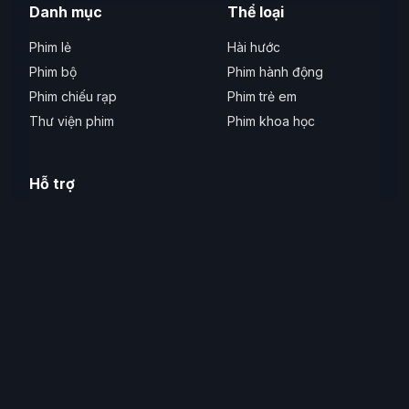
Danh mục
Thể loại
Phim lẻ
Hài hước
Phim bộ
Phim hành động
Phim chiếu rạp
Phim trẻ em
Thư viện phim
Phim khoa học
Hỗ trợ
Liên hệ
Phản ánh lỗi
Thiết bị hỗ trợ
Hỗ trợ tiếp cận
© 2026 Xem Phim Hay. Tất cả quyền được bảo lưu.