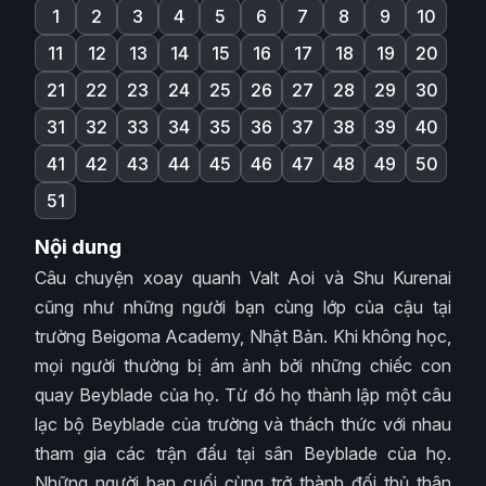
1
2
3
4
5
6
7
8
9
10
11
12
13
14
15
16
17
18
19
20
21
22
23
24
25
26
27
28
29
30
31
32
33
34
35
36
37
38
39
40
41
42
43
44
45
46
47
48
49
50
51
Nội dung
Câu chuyện xoay quanh Valt Aoi và Shu Kurenai
cũng như những người bạn cùng lớp của cậu tại
trường Beigoma Academy, Nhật Bản. Khi không học,
mọi người thường bị ám ảnh bởi những chiếc con
quay Beyblade của họ. Từ đó họ thành lập một câu
lạc bộ Beyblade của trường và thách thức với nhau
tham gia các trận đấu tại sân Beyblade của họ.
Những người bạn cuối cùng trở thành đối thủ thân