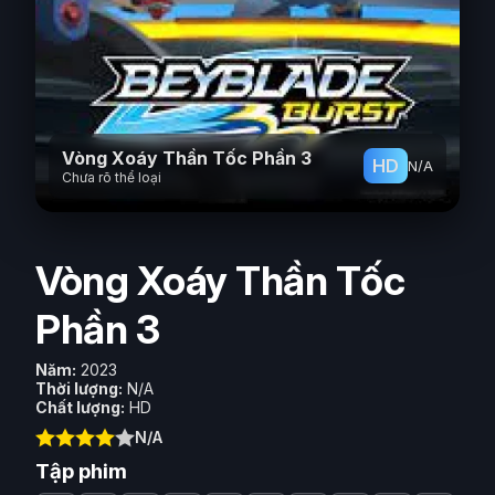
Phim Viễn Tưởng
Phim Hoạt Hình
Phim Tài Liệu
Phim Cổ Trang
Vòng Xoáy Thần Tốc Phần 3
HD
N/A
Chưa rõ thể loại
Vòng Xoáy Thần Tốc
Phần 3
Năm:
2023
Thời lượng:
N/A
Chất lượng:
HD
N/A
Tập phim