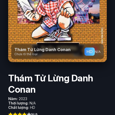
Phim Viễn Tưởng
Phim Hoạt Hình
Phim Tài Liệu
Phim Cổ Trang
Thám Tử Lừng Danh Conan
HD
N/A
Chưa rõ thể loại
Thám Tử Lừng Danh
Conan
Năm:
2023
Thời lượng:
N/A
Chất lượng:
HD
N/A