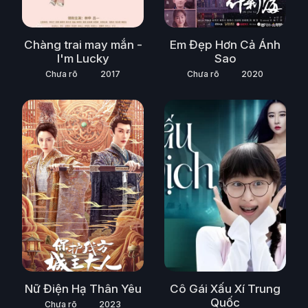
Chàng trai may mắn -
Em Đẹp Hơn Cả Ánh
I'm Lucky
Sao
Chưa rõ
2017
Chưa rõ
2020
Nữ Điện Hạ Thân Yêu
Cô Gái Xấu Xí Trung
Quốc
Chưa rõ
2023