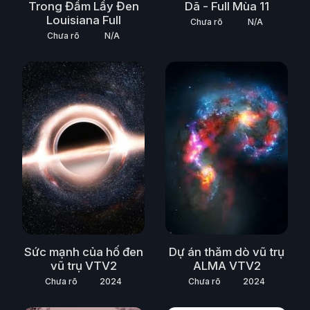
Trong Đầm Lầy Đen
Dã - Full Mùa 11
Louisiana Full
Chưa rõ
N/A
Chưa rõ
N/A
Sức mạnh của hố đen
Dự án thăm dò vũ trụ
vũ trụ VTV2
ALMA VTV2
Chưa rõ
2024
Chưa rõ
2024