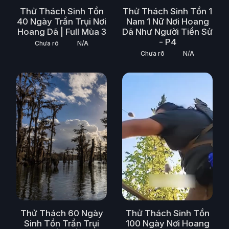
Phim Viễn Tưởng
Thử Thách Sinh Tồn
Thử Thách Sinh Tồn 1
Phim Hoạt Hình
40 Ngày Trần Trụi Nơi
Nam 1 Nữ Nơi Hoang
Hoang Dã | Full Mùa 3
Dã Như Người Tiền Sử
Phim Tài Liệu
- P4
Chưa rõ
N/A
Chưa rõ
N/A
Phim Cổ Trang
Thử Thách 60 Ngày
Thử Thách Sinh Tồn
Sinh Tồn Trần Trụi
100 Ngày Nơi Hoang